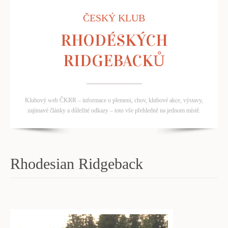
ČESKÝ KLUB
RHODÉSKÝCH
RIDGEBACKŮ
Klubový web ČKRR – informace o plemeni, chov, klubové akce, výstavy,
zajímavé články a důležité odkazy – toto vše přehledně na jednom místě.
Rhodesian Ridgeback