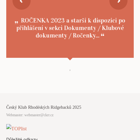
ROČENKA 2023 a starší k dispozici po
přihlášení v sekci Dokumenty / Klubové
dokumenty / Ročenky...
,
Český Klub Rhodéských Ridgebacků 2025
Webmaster:
webmaster@ckrr.cz
Důležité odkazy